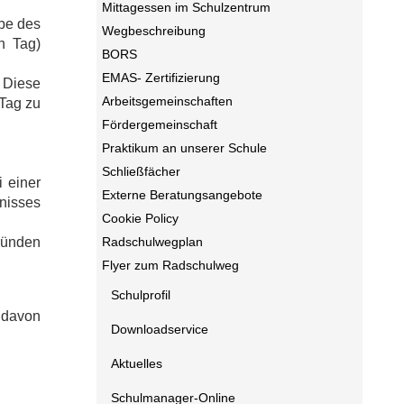
Mittagessen im Schulzentrum
abe des
Wegbeschreibung
n Tag)
BORS
EMAS- Zertifizierung
. Diese
Arbeitsgemeinschaften
 Tag zu
Fördergemeinschaft
Praktikum an unserer Schule
Schließfächer
i einer
Externe Beratungsangebote
nisses
Cookie Policy
ründen
Radschulwegplan
Flyer zum Radschulweg
Schulprofil
n davon
Downloadservice
Aktuelles
Schulmanager-Online