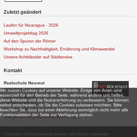
Zuletzt geändert
Laufen für Nicaragua - 2026
Umweltprojekttag 2026
Auf den Spuren der Römer
Workshop zu Nachhaltigkeit, Ernährung und Klimawandel
Unsere Achtklässler auf Städtereise
Kontakt
Realschule Neureut
Unterfeldstraße 6
Wir nutzen Cookies auf unserer Website. Einige von ihnen sind
essenziell für den Betrieb der Seite, während andere uns helfen,
76149 Karlsruhe
diese Website und die Nutzererfahrung zu verbessern. Sie können
Tel: 0721-978470
selbst entscheiden, ob Sie die Cookies zulassen möchten. Bitte
beachten Sie, dass bei einer Ablehnung womöglich nicht mehr alle
Fax: 0721-9784733
Funktionalitäten der Seite zur Verfügung stehen.
Mail:
poststelle@realschule-neureut.de
Akzeptieren
Ablehnen
Copyright © 2026 Realschule Neureut. Alle Rechte vorbehalten.